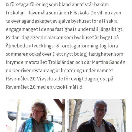
& företagarförening som bland annat står bakom
friskolan i Rävemåla som är en F-6 skola. De vill nu även
ta över ägandeskapet av själva byahuset för att säkra
engagemanget i denna fastighets underhåll långsiktigt.
Redan idag äger de marken som byahuset är byggt på.
Älmeboda utvecklings- & företagarförening tog förra
sommaren också över (i ett nytt bolag) fastigheten som
inrymde matstället Trollsländan och där Martina Sandén
nu bedriver restaurang och catering under namnet
Rävemålet 2.0. Vi avslutade för övrigt dagen just på
Rävemålet 2.0 med en utsökt måltid.