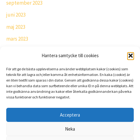
september 2023
juni 2023
maj 2023
mars 2023
februari 2023
Hantera samtycke till cookies
december 2022
För att ge de bästa upplevelserna använder webbplatsen kakor (cookies) som
oktober 2022
teknik för att lagra och/eller komma åt enhetsinformation. En kaka (cookie) är
en liten textfil som sparas i din dator. Genom att godkänna dessa kakor (cookies)
kan vi behandla data som surfbeteende eller unika ID:n på denna webbplats. Att
inte godkänna användning av kakor eller återkalla godkännande kan påverka
vissa funktioner och funktioner negativt.
Acceptera
Neka
Copyright © 2026 Alliansen i Tingsryds Kommun