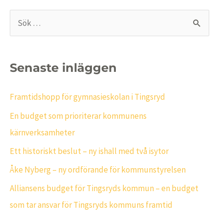
S
ö
k
Senaste inläggen
e
f
Framtidshopp för gymnasieskolan i Tingsryd
t
En budget som prioriterar kommunens
e
kärnverksamheter
r
Ett historiskt beslut – ny ishall med två isytor
:
Åke Nyberg – ny ordförande för kommunstyrelsen
Alliansens budget för Tingsryds kommun – en budget
som tar ansvar för Tingsryds kommuns framtid