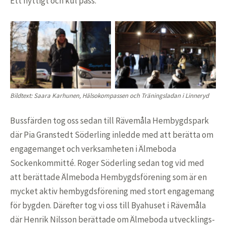
Ett nyttigt och kul pass.
Bildtext: Saara Karhunen, Hälsokompassen och Träningsladan i Linneryd
Bussfärden tog oss sedan till Rävemåla Hembygdspark
där Pia Granstedt Söderling inledde med att berätta om
engagemanget och verksamheten i Älmeboda
Sockenkommitté. Roger Söderling sedan tog vid med
att berättade Älmeboda Hembygdsförening som är en
mycket aktiv hembygdsförening med stort engagemang
för bygden. Därefter tog vi oss till Byahuset i Rävemåla
där Henrik Nilsson berättade om Älmeboda utvecklings-