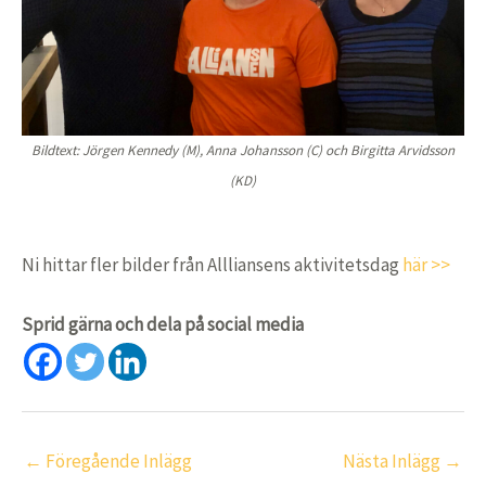
Bildtext: Jörgen Kennedy (M), Anna Johansson (C) och Birgitta Arvidsson
(KD)
Ni hittar fler bilder från Allliansens aktivitetsdag
här >>
Sprid gärna och dela på social media
←
Föregående Inlägg
Nästa Inlägg
→