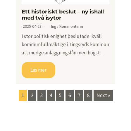
Ett historiskt beslut – ny ishall
med två isytor
2025-04-28
Inga Kommentarer
I stor politisk enighet beslutade ikväll
kommunfullmäktige i Tingsryds kommun
att medge anläggningslån med högst…
Läs mer
1
2
3
4
5
6
7
8
Next »