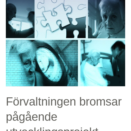
Förvaltningen
bromsar
pågående
utvecklingsprojekt
angående
förändrade
arbetssätt
inom
dagverksamheterna
Förvaltningen bromsar
pågående