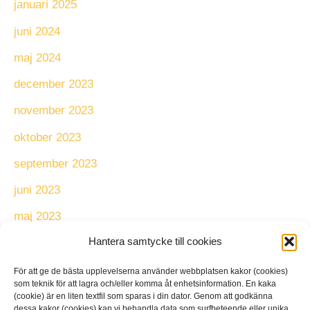
januari 2025
juni 2024
maj 2024
december 2023
november 2023
oktober 2023
september 2023
juni 2023
maj 2023
Hantera samtycke till cookies
mars 2023
februari 2023
För att ge de bästa upplevelserna använder webbplatsen kakor (cookies)
som teknik för att lagra och/eller komma åt enhetsinformation. En kaka
december 2022
(cookie) är en liten textfil som sparas i din dator. Genom att godkänna
dessa kakor (cookies) kan vi behandla data som surfbeteende eller unika