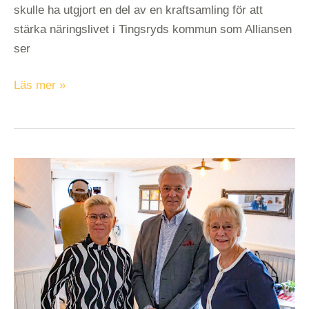
skulle ha utgjort en del av en kraftsamling för att
stärka näringslivet i Tingsryds kommun som Alliansen
ser
Läs mer »
Alliansen
(M,C
och
KD)
bildar
minoritetsstyre
i
Tingsryds