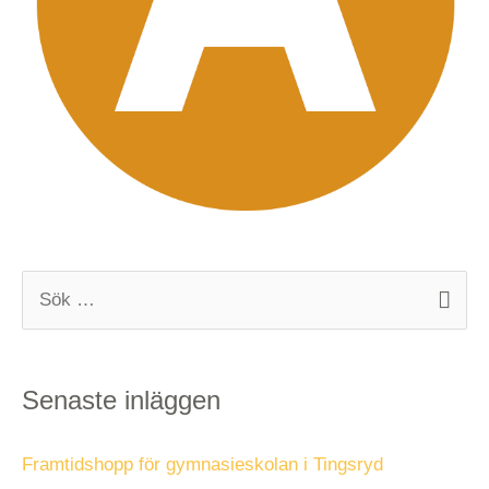
S
ö
k
Senaste inläggen
e
f
Framtidshopp för gymnasieskolan i Tingsryd