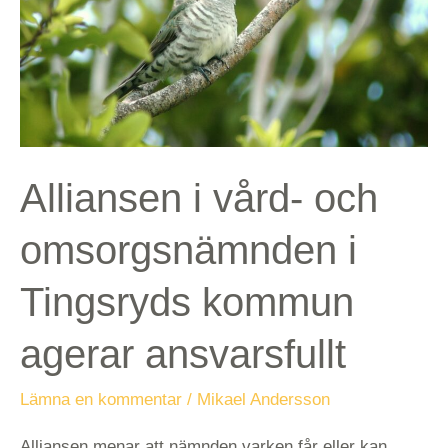
i
Tingsryds
kommun
agerar
ansvarsfullt
Alliansen i vård- och
omsorgsnämnden i
Tingsryds kommun
agerar ansvarsfullt
Lämna en kommentar
/
Mikael Andersson
Alliansen menar att nämnden varken får eller kan